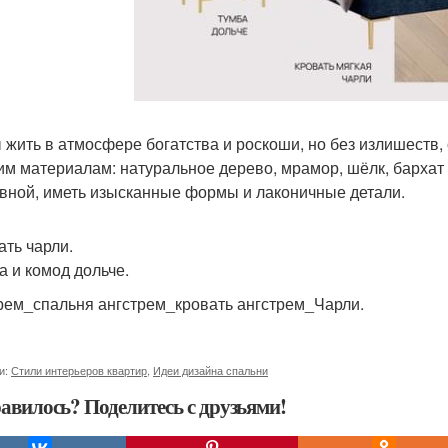
 жить в атмосфере богатства и роскоши, но без излишеств
им материалам: натуральное дерево, мрамор, шёлк, бархат 
вной, иметь изысканные формы и лаконичные детали.
ать чарли.
а и комод дольче.
рем_спальня ангстрем_кровать ангстрем_Чарли.
и:
Стили интерьеров квартир
,
Идеи дизайна спальни
авилось? Поделитесь с друзьями!