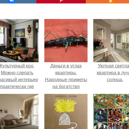
Культурный код.
Деньги в углах
Уютная светл
Можно сделать
квартиры.
квартира в луч
расивый интерьер
Народные приметы
солнца.
практически где
на богатство
угодно.