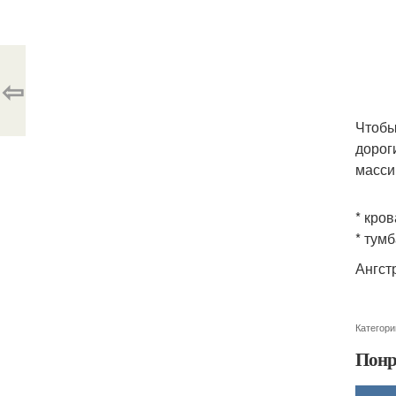
⇦
Чтобы
дорог
масси
* кров
* тумб
Ангст
Категори
Понр