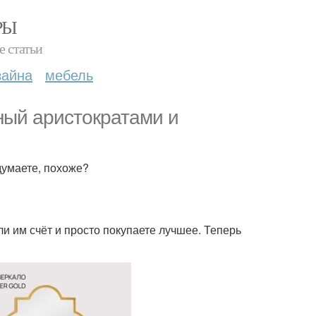
РЫ
е статьи
зайна
мебель
нный аристократами и
думаете, похоже?
яли им счёт и просто покупаете лучшее. Теперь