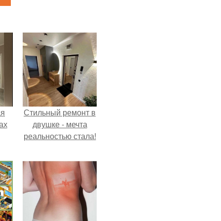
ая
Стильный ремонт в
ах
двушке - мечта
реальностью стала!