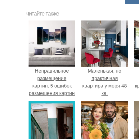
Читайте также
Неправильное
Маленькая, но
размещение
практичная
картин. 5 ошибок
квартира у моря 48
к
размещения картин
кв.
на стенах