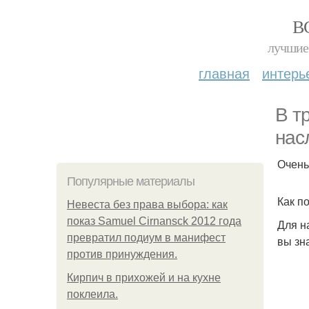
В
лучшие 
главная
интерь
В т
нас
Очень
Популярные материалы
Как п
Невеста без права выбора: как
показ Samuel Cirnansck 2012 года
Для н
превратил подиум в манифест
вы зна
против принуждения.
Кирпич в прихожей и на кухне
поклеила.