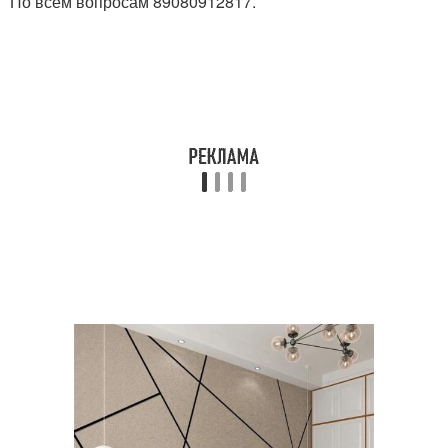
По всем вопросам 89080912817.