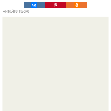
Читайте также
Шкаф угловой встроенный в спальню. Обзор угловых
шкафов для спальни, и фото существующих вариантов
Культурный код. Можно сделать красивый интерьер