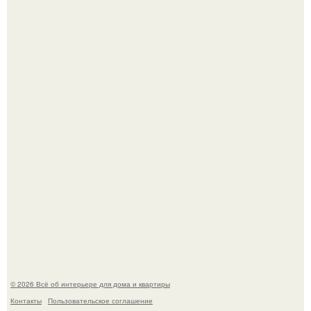
Невеста без права выбора: как показ Samuel Cirnansck
2012 года превратил подиум в манифест против
принуждения.
Сокровища из Hoff.
© 2026 Всё об интерьере для дома и квартиры
Контакты
Пользовательское соглашение