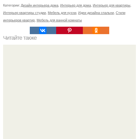
Категории:
Дизайн интерьера дома
,
Интерьер для дома
,
Интерьер для квартиры
,
Интерьер квартиры студии
,
Мебель для кухни
,
Идеи дизайна спальни
,
Стили
интерьеров квартир
,
Мебель для ванной комнаты
Читайте также
Вашингтония. Вашингтония (Washingtonia) - растение из
семейства пальмовых, распространенное на юге США и
в западной Мексике.