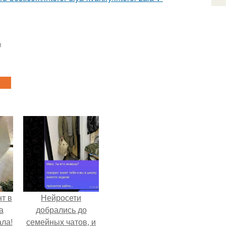
а
т в
Нейросети
а
добрались до
ла!
семейных чатов, и