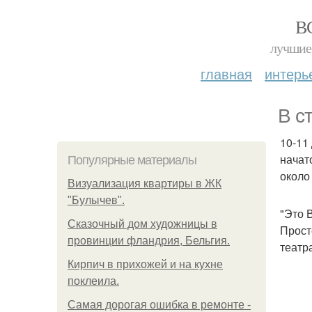
В
лучшие 
главная
интерь
В с
10-11
начат
Популярные материалы
около
Визуализация квартиры в ЖК
"Булычев".
"Это 
Сказочный дом художницы в
Прост
провинции фландрия, Бельгия.
театр
Кирпич в прихожей и на кухне
поклеила.
Самая дорогая ошибка в ремонте -