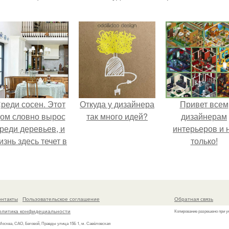
реди сосен. Этот
Откуда у дизайнера
Привет всем
ом словно вырос
так много идей?
дизайнерам
реди деревьев, и
интерьеров и 
изнь здесь течет в
только!
обственном ритме
- спокойно, без
пешки и лишнего
шума.
онтакты
Пользовательское соглашение
Обратная связь
олитика конфидециальности
Копирование разрешено при у
 Москва, САО, Беговой, Правды улица 15Б 1, м. Савёловская