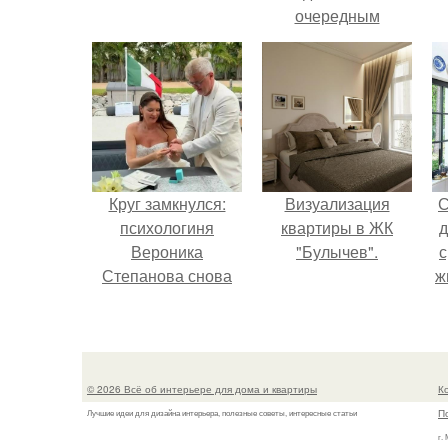
очередным
неопубликованным
проектом.
Круг замкнулся:
Визуализация
С
психологиня
квартиры в ЖК
д
Вероника
"Булычев".
с
Степанова снова
ж
вышла замуж за
с
собственного
бывшего мужа.
с
© 2026 Всё об интерьере для дома и квартиры
К
П
Лучшие идеи для дизайна интерьера, полезные советы, интересные статьи
г.