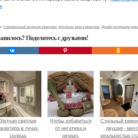
e
и:
Современный интерьер квартиры
,
Интерьер зала в квартире
,
Дизайн интерьера дом
авилось? Поделитесь с друзьями!
Уютная светлая
Чтобы избавиться
Стильный ремон
квартира в лучах
от негатива и
двушке - мечт
солнца.
неудач.
реальностью ста