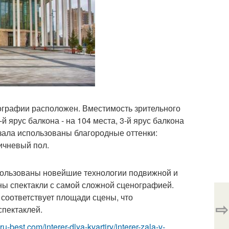
ографии расположен. Вместимость зрительного
-й ярус балкона - на 104 места, 3-й ярус балкона
 зала использованы благородные оттенки:
ичневый пол.
пользованы новейшие технологии подвижной и
ны спектакли с самой сложной сценографией.
соответствует площади сцены, что
⇨
спектаклей.
r.ru-best.com/interer-dlya-kvartiry/interer-zala-v-