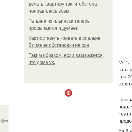
делать квартиру так, чтобы она
понравилась всем.
Татьяна из ильинска теперь
просыпается и думает:
Как поставить кровать в спальне.
Влияние обстановки на сон
Таким образом, если вам кажется,
"Аста
что дома vk.
зала р
- на 
золот
Площа
подъе
Театр
⇦
предо
Ещё ч