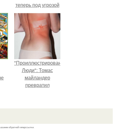
теперь под угрозой
мамины нервы.
"Проиллюстрированные
Люди": Томас
не
майландер
превратил
солнечные ожоги в
арт - объект.
казании обратной гиперссылки.