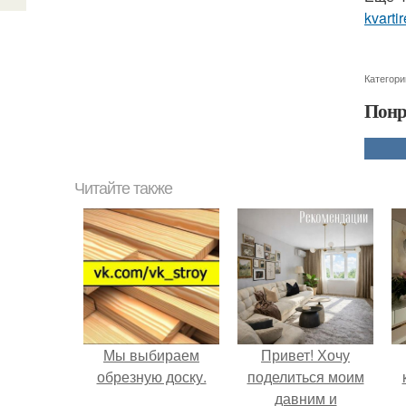
kvartir
Категори
Понр
Читайте также
Мы выбираем
Привет! Хочу
обрезную доску.
поделиться моим
давним и