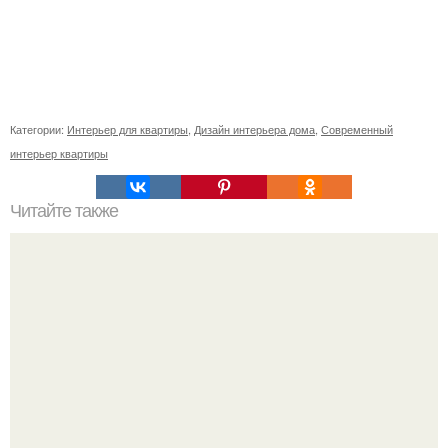
Категории:
Интерьер для квартиры
,
Дизайн интерьера дома
,
Современный
интерьер квартиры
Читайте также
Как отремонтировать или поменять смеситель.