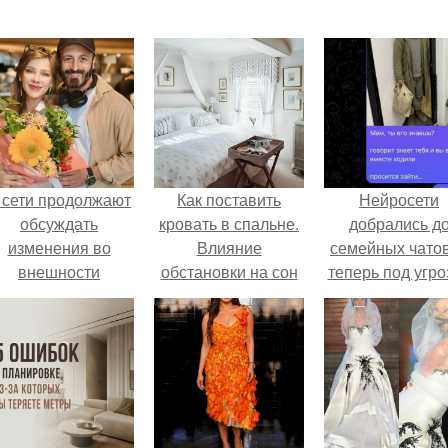
 сети продолжают
Как поставить
Нейросети
обсуждать
кровать в спальне.
добрались д
изменения во
Влияние
семейных чатов
внешности
обстановки на сон
теперь под угро
актрисы.
мамины нерв