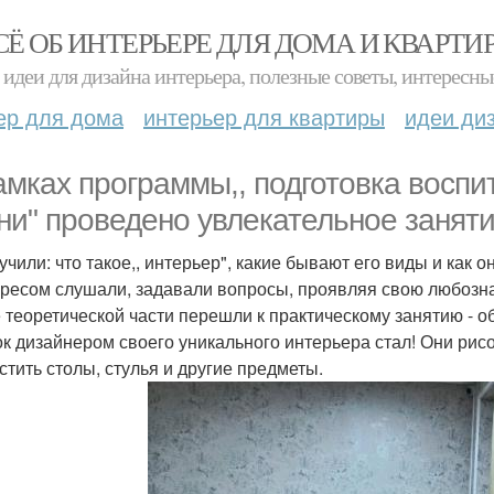
СЁ ОБ ИНТЕРЬЕРЕ ДЛЯ ДОМА И КВАРТИ
идеи для дизайна интерьера, полезные советы, интересны
ер для дома
интерьер для квартиры
идеи ди
амках программы,, подготовка воспи
ни" проведено увлекательное заняти
учили: что такое,, интерьер", какие бывают его виды и как 
ересом слушали, задавали вопросы, проявляя свою любозна
 теоретической части перешли к практическому занятию - 
ок дизайнером своего уникального интерьера стал! Они рис
стить столы, стулья и другие предметы.