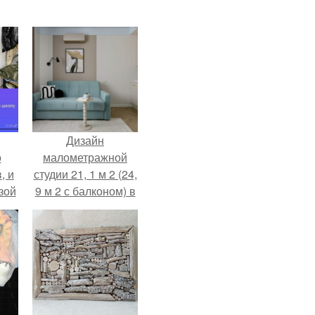
Дизайн
о
малометражной
, и
студии 21, 1 м 2 (24,
зой
9 м 2 с балконом) в
ы.
Краснодаре.