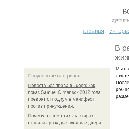
В
лучшие 
главная
интерь
В р
жиз
Мы из
с инт
Популярные материалы
После
Невеста без права выбора: как
реб н
показ Samuel Cirnansck 2012 года
разме
превратил подиум в манифест
против принуждения.
Почему в советских квартирах
ставили сразу две входные двери.