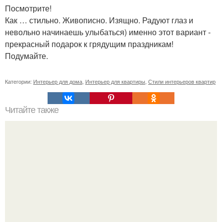
Посмотрите!
Как … стильно. Живописно. Изящно. Радуют глаз и
невольно начинаешь улыбаться) именно этот вариант -
прекрасный подарок к грядущим праздникам!
Подумайте.
Категории:
Интерьер для дома
,
Интерьер для квартиры
,
Стили интерьеров квартир
Читайте также
Сколько сохнут обои на флизелиновой основе после
поклейки. Когда высохнет клей?