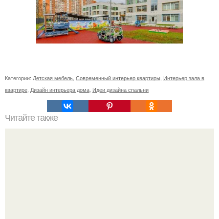
Категории:
Детская мебель
,
Современный интерьер квартиры
,
Интерьер зала в
квартире
,
Дизайн интерьера дома
,
Идеи дизайна спальни
Читайте также
Нейробика упражнения для мозга лоренс кац.