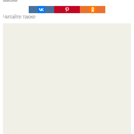
Читайте также
Резьба по дереву в стиле барокко. Резьба по дереву:
стилистические направления и характерные узоры.