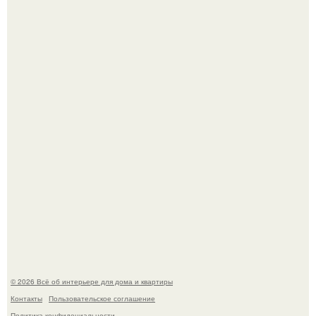
Невеста без права выбора: как показ Samuel Cirnansck
2012 года превратил подиум в манифест против
принуждения.
Эко - панно "Песочный Берег":
© 2026 Всё об интерьере для дома и квартиры
Контакты
Пользовательское соглашение
Политика конфидециальности