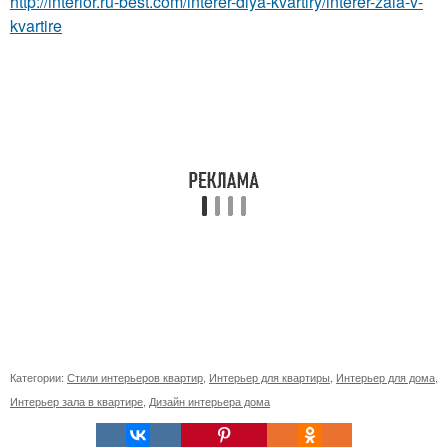
http://interior.ru-best.com/interer-dlya-kvartiry/interer-zala-v-
kvartire
Категории:
Стили интерьеров квартир
,
Интерьер для квартиры
,
Интерьер для дома
,
Интерьер зала в квартире
,
Дизайн интерьера дома