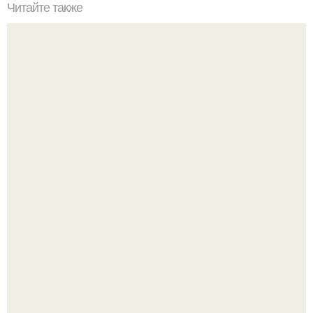
Читайте также
Призраки прошлого: заброшенные особняки Петербурга.
Культурный код. Можно сделать красивый интерьер
практически где угодно.