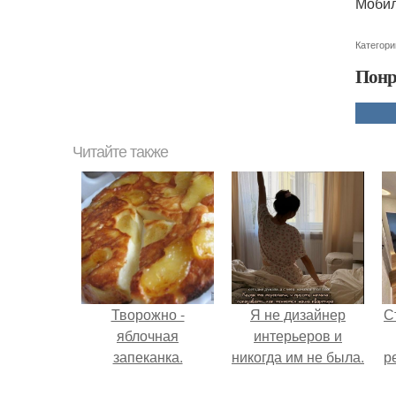
Мобил
Категори
Понр
Читайте также
Творожно -
Я не дизайнер
С
яблочная
интерьеров и
запеканка.
никогда им не была.
р