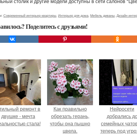
ьный столик и другие модели доступны в сети салонов "Цве
и:
Современный интерьер квартиры
,
Интерьер для дома
,
Мебель диваны
,
Дизайн инте
авилось? Поделитесь с друзьями!
тильный ремонт в
Как правильно
Нейросети
двушке - мечта
обрезать герань,
добрались д
еальностью стала!
чтобы она пышно
семейных чатов
цвела.
теперь под угро