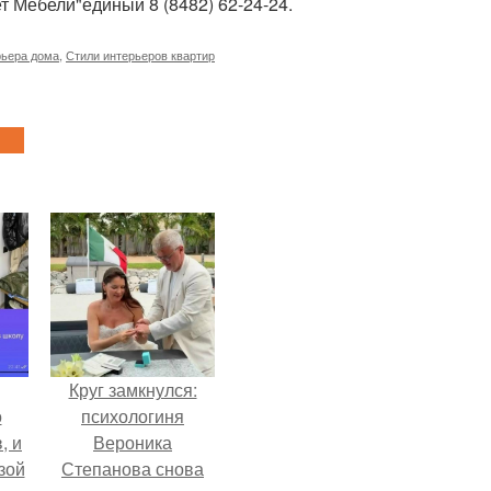
т Мебели"единый 8 (8482) 62-24-24.
рьера дома
,
Стили интерьеров квартир
Круг замкнулся:
о
психологиня
, и
Вероника
зой
Степанова снова