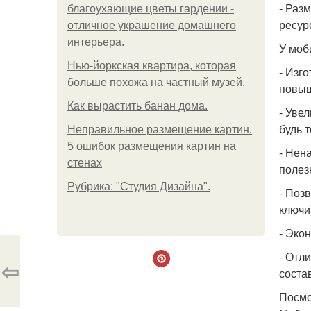
- Раз
благоухающие цветы гардении -
ресур
отличное украшение домашнего
интерьера.
У моб
Нью-йоркская квартира, которая
- Изг
больше похожа на частный музей.
повыш
Как вырастить банан дома.
- Уве
будь т
Неправильное размещение картин.
5 ошибок размещения картин на
- Нен
стенах
полез
Рубрика: "Студия Дизайна".
- Поз
ключи)
- Эко
- Отл
⇦
соста
Посмо