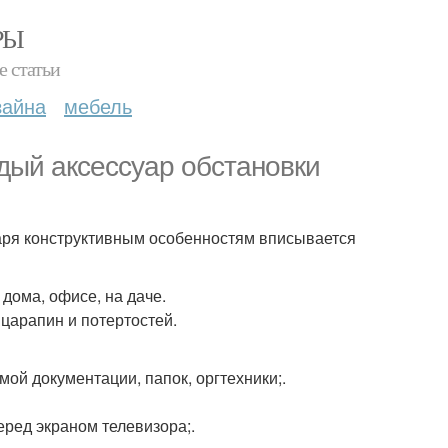
РЫ
е статьи
зайна
мебель
дый аксессуар обстановки
даря конструктивным особенностям вписывается
дома, офисе, на даче.
царапин и потертостей.
ой документации, папок, оргтехники;.
еред экраном телевизора;.