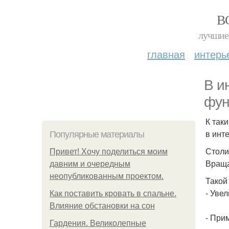
В
лучшие 
главная
интерь
В и
фун
К так
в инт
Популярные материалы
Столи
Привет! Хочу поделиться моим
Враща
давним и очередным
неопубликованным проектом.
Такой
- Уве
Как поставить кровать в спальне.
Влияние обстановки на сон
- При
Гардения. Великолепные