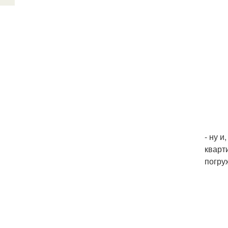
- ну и
кварт
погру