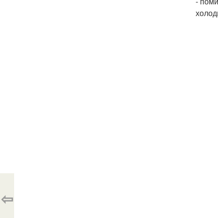
- пом
холод
⇦