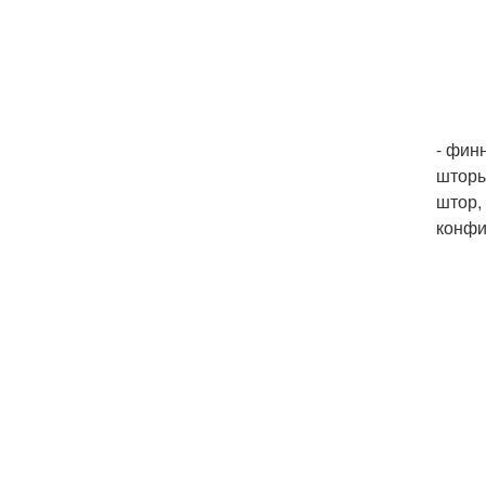
- фин
шторы
штор,
конфи