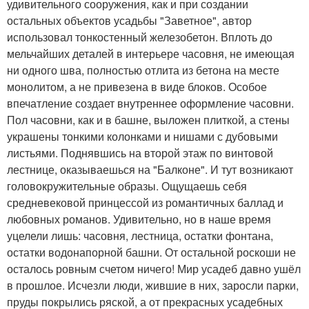
удивительного сооружения, как и при создании
остальных объектов усадьбы "Заветное", автор
использовал тонкостенный железобетон. Вплоть до
мельчайших деталей в интерьере часовня, не имеющая
ни одного шва, полностью отлита из бетона на месте
монолитом, а не привезена в виде блоков. Особое
впечатление создает внутреннее оформление часовни.
Пол часовни, как и в башне, выложен плиткой, а стены
украшены тонкими колонками и нишами с дубовыми
листьями. Поднявшись на второй этаж по винтовой
лестнице, оказываешься на "Балконе". И тут возникают
головокружительные образы. Ощущаешь себя
средневековой принцессой из романтичных баллад и
любовных романов. Удивительно, но в наше время
уцелели лишь: часовня, лестница, остатки фонтана,
остатки водонапорной башни. От остальной роскоши не
осталось ровным счетом ничего! Мир усадеб давно ушёл
в прошлое. Исчезли люди, жившие в них, заросли парки,
пруды покрылись ряской, а от прекрасных усадебных