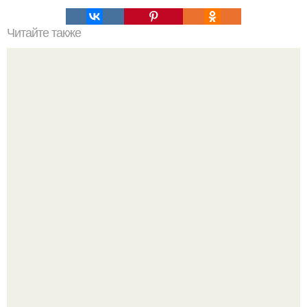
Читайте также
Вертикальная или горизонтальная плитка в ванной.
Горизонтальная или вертикальная укладка плитки: так ли
это важно