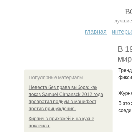
В
лучшие 
главная
интерь
В 1
мир
Тренд
фикси
Популярные материалы
Невеста без права выбора: как
Журна
показ Samuel Cirnansck 2012 года
превратил подиум в манифест
В это
против принуждения.
соеди
Кирпич в прихожей и на кухне
поклеила.