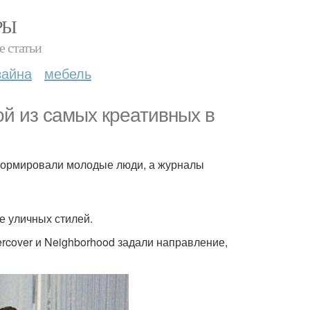
РЫ
е статьи
зайна
мебель
ой из самых креативных в
 формировали молодые люди, а журналы
е уличных стилей.
ercover и Neighborhood задали направление,