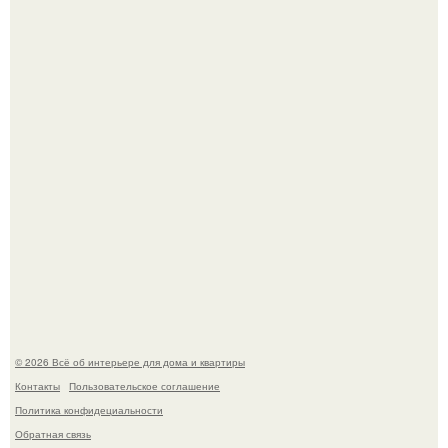
Откуда у дизайнера так много идей?
5 ошибок в планировке, из-за которых вы теряете метры.
© 2026 Всё об интерьере для дома и квартиры
Контакты
Пользовательское соглашение
Политика конфидециальности
Обратная связь