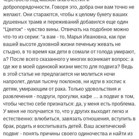
добропорядочности. Говоря это, добра они вам точно не
желают. Они стараются, чтобы к целому букету ваших
душевных трамв и переживаний добавился еще один
"Цветок" - чувство вины. Отвечать на подобное можно
что-то из серии: "а вам - то, Марья Ивановна, как при
вашей высоте духовной жизни печеньку жевать не
стыдно, в то время как дети в сомали от голода умирают,
а? После всего сказанного у многих возникает вопрос: а
где же в моей одинокой жизни место для подвига? Ведь
в этой статье не предлагается ни молиться ночи
напролет, делая тысячу поклонов, ни идти в хоспис к
детям, умирающим от рака. Только удовольствия и
развлечения - подруги, прогулки, кафе … а подвиг в том,
чтобы честно себе признаться: да, у меня есть проблема.
У меня не получается то, что у других выходит легко и
естественно: влюбиться, завязать отношения, вступить в
брак, родить и воспитывать детей. Ваш аскетический
подвиг - понять причины своего одиночества и найти из