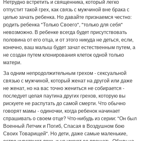
Нетрудно встретить и священника, который легко
отпустит такой грех, как связь с мужчиной вне брака с
целью зачать ребенка. Но давайте признаемся честно:
родить ребенка "Только Своего", "только для себя"
невозможно. В ребенке всегда будет присутствовать
половина от его отца, и от этого никуда не деться, если,
конечно, ваш малыш будет зачат естественным путем, а
не создан путем клонирования клеток одной только
матери.
За одним непродолжительным грехом - сексуальной
связью с мужчиной, который женат на другой или даже
не женат, но на вас точно жениться не собирается -
последует целая паутина других грехов, которую вы
рискуете не распутать до самой смерти. Что обычно
говорят мамы - одиночки, когда ребенок начинает
спрашивать о своем отце? Что-нибудь из серии: "Он был
Военный Летчик и Погиб, Спасая в Воздушном бою
Своих Товарищей". Но дети, даже самые маленькие,
остро чувствуют ложь и не умеют ее прощать. Обиду на