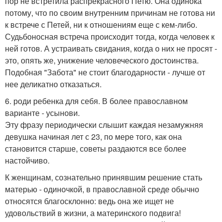
пор не встретила распрекрасного Петю. Она одинока
потому, что по своим внутренним причинам не готова ни
к встрече с Петей, ни к отношениям еще с кем-либо.
Судьбоносная встреча происходит тогда, когда человек к
ней готов. А устраивать свидания, когда о них не просят -
это, опять же, унижение человеческого достоинства.
Подобная "Забота" не стоит благодарности - лучше от
нее деликатно отказаться.
6. роди ребенка для себя. В более православном
варианте - усынови.
Эту фразу периодически слышит каждая незамужняя
девушка начиная лет с 23, по мере того, как она
становится старше, советы раздаются все более
настойчиво.
К женщинам, сознательно принявшим решение стать
матерью - одиночкой, в православной среде обычно
относятся благосклонно: ведь она же ищет не
удовольствий в жизни, а материнского подвига!