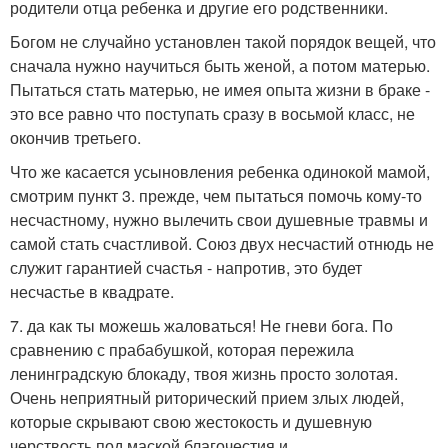
родители отца ребенка и другие его родственники.
Богом не случайно установлен такой порядок вещей, что
сначала нужно научиться быть женой, а потом матерью.
Пытаться стать матерью, не имея опыта жизни в браке -
это все равно что поступать сразу в восьмой класс, не
окончив третьего.
Что же касается усыновления ребенка одинокой мамой,
смотрим пункт 3. прежде, чем пытаться помочь кому-то
несчастному, нужно вылечить свои душевные травмы и
самой стать счастливой. Союз двух несчастий отнюдь не
служит гарантией счастья - напротив, это будет
несчастье в квадрате.
7. да как ты можешь жаловаться! Не гневи бога. По
сравнению с прабабушкой, которая пережила
ленинградскую блокаду, твоя жизнь просто золотая.
Очень неприятный риторический прием злых людей,
которые скрывают свою жестокость и душевную
черствость под маской благочестия и