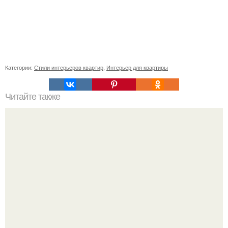
Категории:
Стили интерьеров квартир
,
Интерьер для квартиры
Читайте также
Значение картина с волками. В том случае, если вы
любите вышивать, то наверняка задумывались о том,
что означает та или иная вышитая вами картина.