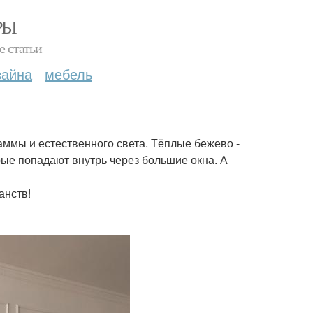
РЫ
е статьи
зайна
мебель
аммы и естественного света. Тёплые бежево -
рые попадают внутрь через большие окна. А
анств!