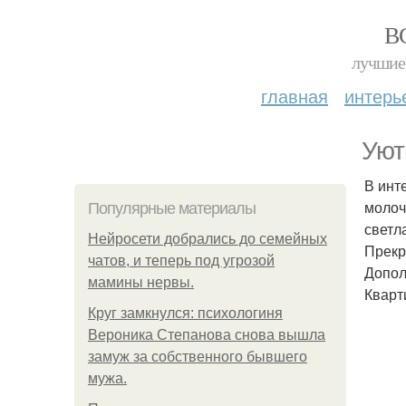
В
лучшие 
главная
интерь
Уют
В инт
молоч
Популярные материалы
светл
Нейросети добрались до семейных
Прекр
чатов, и теперь под угрозой
Допол
мамины нервы.
Кварт
Круг замкнулся: психологиня
Вероника Степанова снова вышла
замуж за собственного бывшего
мужа.