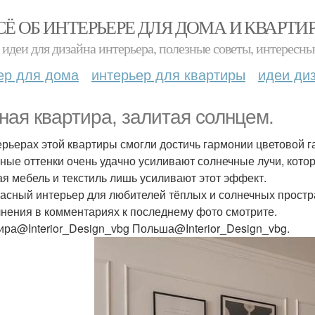
СЁ ОБ ИНТЕРЬЕРЕ ДЛЯ ДОМА И КВАРТИ
идеи для дизайна интерьера, полезные советы, интересны
ер для дома
интерьер для квартиры
идеи ди
ная квартира, залитая солнцем.
ерьерах этой квартиры смогли достичь гармонии цветовой г
ные оттенки очень удачно усиливают солнечные лучи, кото
ая мебель и текстиль лишь усиливают этот эффект.
асный интерьер для любителей тёплых и солнечных простр
нения в комментариях к последнему фото смотрите.
ира@Interior_Design_vbg Польша@Interior_Design_vbg.