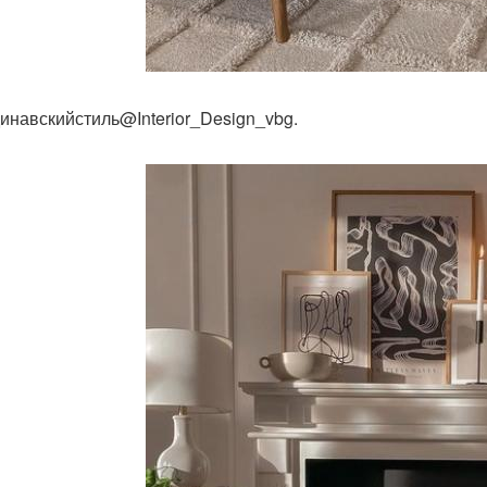
инавскийстиль@Interior_Design_vbg.