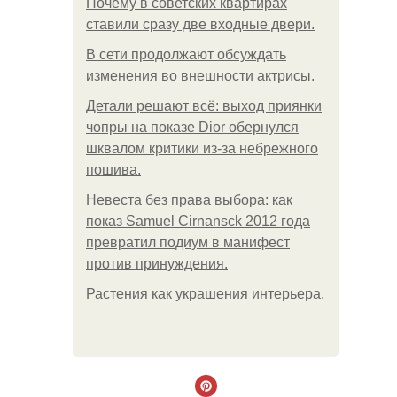
Почему в советских квартирах
ставили сразу две входные двери.
В сети продолжают обсуждать
изменения во внешности актрисы.
Детали решают всё: выход приянки
чопры на показе Dior обернулся
шквалом критики из-за небрежного
пошива.
Невеста без права выбора: как
показ Samuel Cirnansck 2012 года
превратил подиум в манифест
против принуждения.
Растения как украшения интерьера.