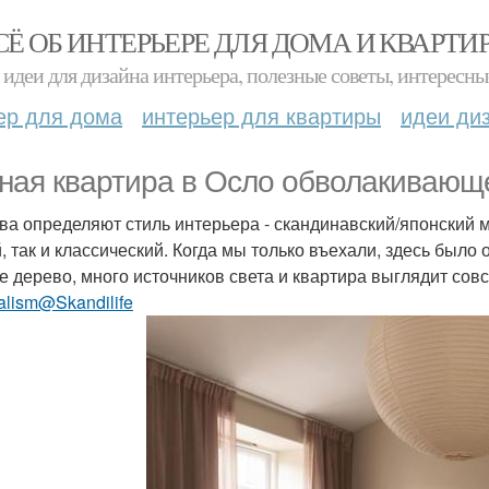
СЁ ОБ ИНТЕРЬЕРЕ ДЛЯ ДОМА И КВАРТИ
идеи для дизайна интерьера, полезные советы, интересны
ер для дома
интерьер для квартиры
идеи ди
ная квартира в Осло обволакивающ
ва определяют стиль интерьера - скандинавский/японский 
, так и классический. Когда мы только въехали, здесь было
е дерево, много источников света и квартира выглядит со
alism@Skandilife