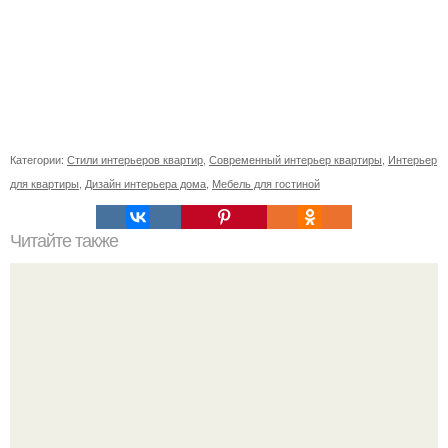
Категории:
Стили интерьеров квартир
,
Современный интерьер квартиры
,
Интерьер
для квартиры
,
Дизайн интерьера дома
,
Мебель для гостиной
Читайте также
Значение картина с волками. В том случае, если вы