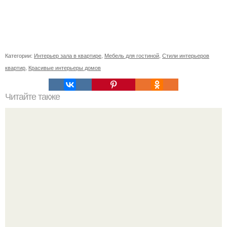
Категории:
Интерьер зала в квартире
,
Мебель для гостиной
,
Стили интерьеров
квартир
,
Красивые интерьеры домов
Читайте также
С Чем сочетается белый кирпич. Преимущества и
недостатки