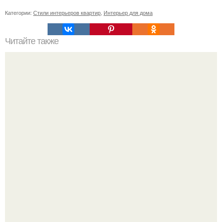
Категории:
Стили интерьеров квартир
,
Интерьер для дома
Читайте также
Идеи реставрации ретро мебели.