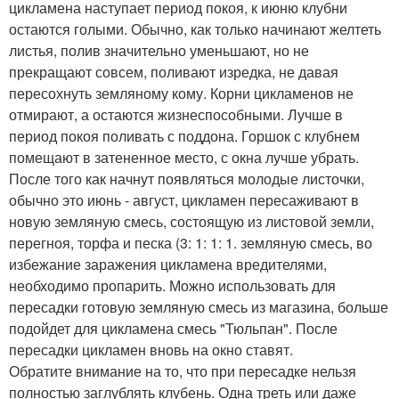
цикламена наступает период покоя, к июню клубни
остаются голыми. Обычно, как только начинают желтеть
листья, полив значительно уменьшают, но не
прекращают совсем, поливают изредка, не давая
пересохнуть земляному кому. Корни цикламенов не
отмирают, а остаются жизнеспособными. Лучше в
период покоя поливать с поддона. Горшок с клубнем
помещают в затененное место, с окна лучше убрать.
После того как начнут появляться молодые листочки,
обычно это июнь - август, цикламен пересаживают в
новую земляную смесь, состоящую из листовой земли,
перегноя, торфа и песка (3: 1: 1: 1. земляную смесь, во
избежание заражения цикламена вредителями,
необходимо пропарить. Можно использовать для
пересадки готовую земляную смесь из магазина, больше
подойдет для цикламена смесь "Тюльпан". После
пересадки цикламен вновь на окно ставят.
Обратите внимание на то, что при пересадке нельзя
полностью заглублять клубень. Одна треть или даже