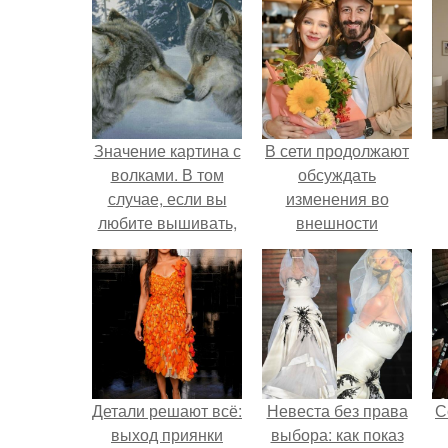
Значение картина с
В сети продолжают
волками. В том
обсуждать
случае, если вы
изменения во
любите вышивать,
внешности
то наверняка
актрисы.
задумывались о
том, что означает та
или иная вышитая
вами картина.
Детали решают всё:
Невеста без права
С
выход приянки
выбора: как показ