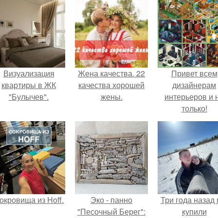
Визуализация
Жена качества. 22
Привет всем
квартиры в ЖК
качества хорошей
дизайнерам
"Булычев".
жены.
интерьеров и 
только!
окровища из Hoff.
Эко - панно
Три года назад
"Песочный Берег":
купили