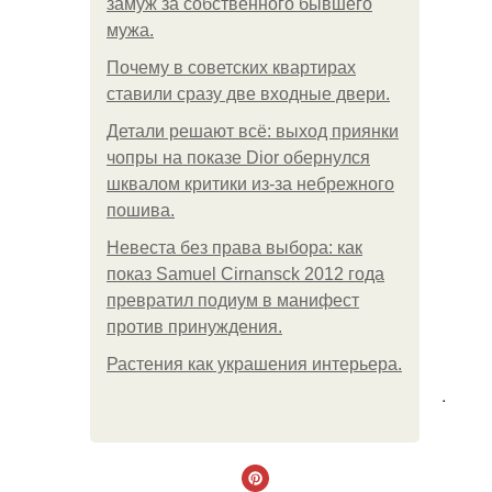
замуж за собственного бывшего
мужа.
Почему в советских квартирах
ставили сразу две входные двери.
Детали решают всё: выход приянки
чопры на показе Dior обернулся
шквалом критики из-за небрежного
пошива.
Невеста без права выбора: как
показ Samuel Cirnansck 2012 года
превратил подиум в манифест
против принуждения.
Растения как украшения интерьера.
.