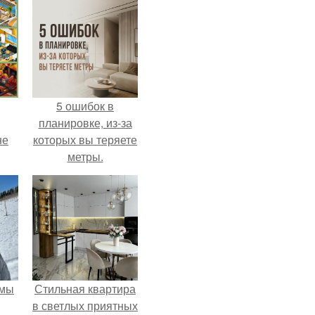
5 ошибок в
планировке, из-за
не
которых вы теряете
метры.
 мы
Стильная квартира
в светлых приятных