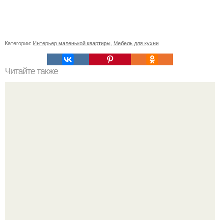
Категории:
Интерьер маленькой квартиры
,
Мебель для кухни
Читайте также
? 10. Ежедневных хитростей, позволяющих никогда не
делать уборку?