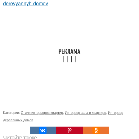
derevyannyh-domov
Категории:
Стили интерьеров квартир
,
Интерьер зала в квартире
,
Интерьер
деревянных домов
Читайте также