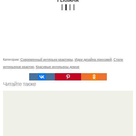
Категории:
Современный интерьер квартиры
,
Идеи дизайна прихожей
,
Стили
интерьеров квартир
,
Красивые интерьеры домов
Читайте также