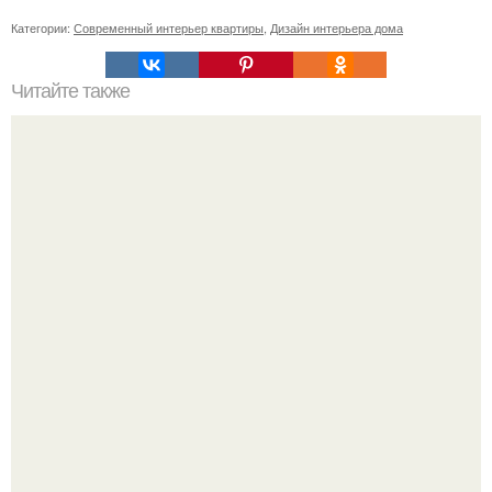
Категории:
Современный интерьер квартиры
,
Дизайн интерьера дома
Читайте также
Советские мебельные стенки названия. Вещи века:
советские стенки 80-х.