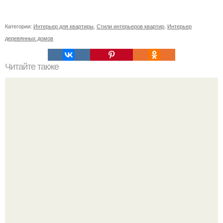
Категории:
Интерьер для квартиры
,
Стили интерьеров квартир
,
Интерьер
деревянных домов
Читайте также
Обои в спальне сила влияния цвета?