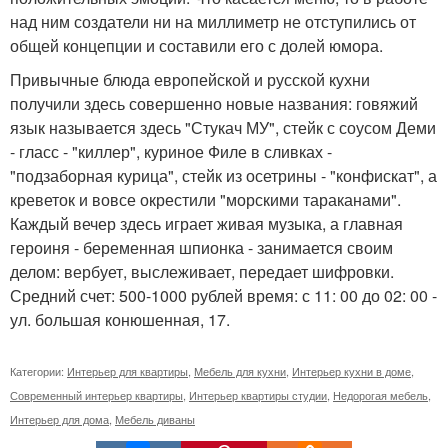
над ним создатели ни на миллиметр не отступились от
общей концепции и составили его с долей юмора.
Привычные блюда европейской и русской кухни
получили здесь совершенно новые названия: говяжий
язык называется здесь "Стукач МУ", стейк с соусом Деми
- гласс - "киллер", куриное Филе в сливках -
"подзаборная курица", стейк из осетрины - "конфискат", а
креветок и вовсе окрестили "морскими тараканами".
Каждый вечер здесь играет живая музыка, а главная
героиня - беременная шпионка - занимается своим
делом: вербует, выслеживает, передает шифровки.
Средний счет: 500-1000 рублей время: с 11: 00 до 02: 00 -
ул. большая конюшенная, 17.
Категории:
Интерьер для квартиры
,
Мебель для кухни
,
Интерьер кухни в доме
,
Современный интерьер квартиры
,
Интерьер квартиры студии
,
Недорогая мебель
,
Интерьер для дома
,
Мебель диваны