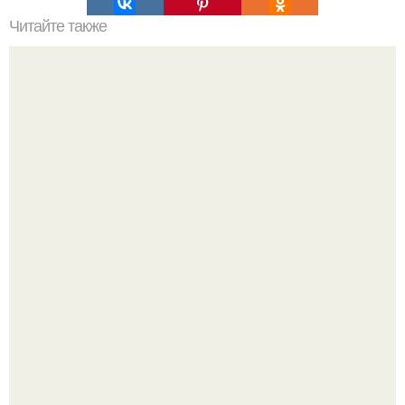
Читайте также
Прогулка по петербургским местам Романовых.
Круг замкнулся: психологиня Вероника Степанова снова
вышла замуж за собственного бывшего мужа.