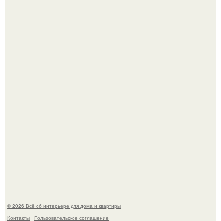
Три года назад мы купили борщевичное поле и
придумали мечту!
Преображение в ванной на ул. генерала Григорова, д.
36!
© 2026 Всё об интерьере для дома и квартиры
Контакты
Пользовательское соглашение