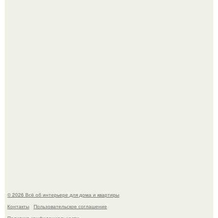
"Ух, Заморочился же Дизайнер", - подумала я, когда
зашла в кафе - бар "слезы березы".
Готовясь к поездке, мы листали путеводители по городу
и наткнулись на фотографию белого дворца.
© 2026 Всё об интерьере для дома и квартиры
Контакты
Пользовательское соглашение