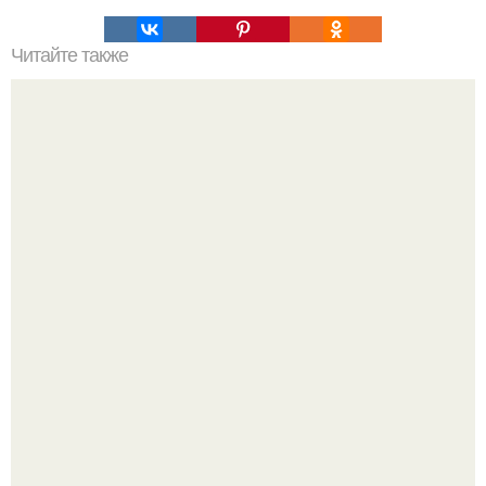
Читайте также
Заброшенные особняки Петербурга, часть 1.
"Проиллюстрированные Люди": Томас майландер