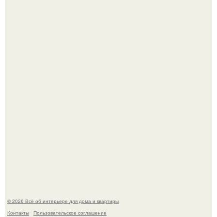
Опишите интерьер кухни в 2-3 словах.
Готовясь к поездке, мы листали путеводители по городу
и наткнулись на фотографию белого дворца.
© 2026 Всё об интерьере для дома и квартиры
Контакты
Пользовательское соглашение