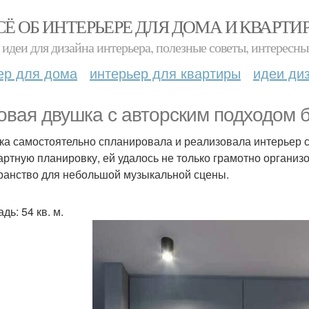
СЁ ОБ ИНТЕРЬЕРЕ ДЛЯ ДОМА И КВАРТИ
идеи для дизайна интерьера, полезные советы, интересны
ер для дома
интерьер для квартиры
идеи ди
овая двушка с авторским подходом 
ка самостоятельно спланировала и реализовала интерьер 
артную планировку, ей удалось не только грамотно организ
ранство для небольшой музыкальной сцены.
ь: 54 кв. м.