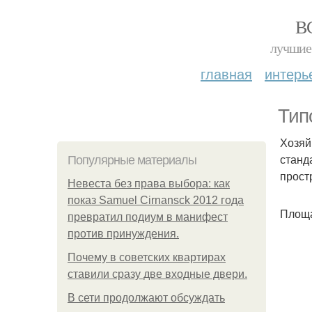
В
лучшие 
главная
интерь
Тип
Хозяй
станд
Популярные материалы
прост
Невеста без права выбора: как
показ Samuel Cirnansck 2012 года
Площад
превратил подиум в манифест
против принуждения.
Почему в советских квартирах
ставили сразу две входные двери.
В сети продолжают обсуждать