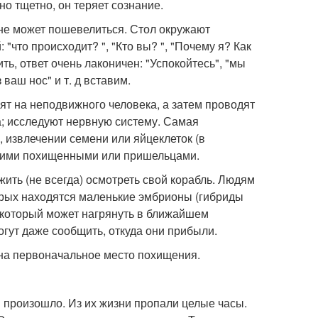
но тщетно, он теряет сознание.
; не может пошевелиться. Стол окружают
"что происходит? ", "Кто вы? ", "Почему я? Как
ть, ответ очень лаконичен: "Успокойтесь", "мы
ваш нос" и т. д вставим.
рят на неподвижного человека, а затем проводят
за; исследуют нервную систему. Самая
, извлечении семени или яйцеклеток (в
угими похищенными или пришельцами.
жить (не всегда) осмотреть свой корабль. Людям
орых находятся маленькие эмбрионы (гибриды
 который может нагрянуть в ближайшем
гут даже сообщить, откуда они прибыли.
 на первоначальное место похищения.
 произошло. Из их жизни пропали целые часы.