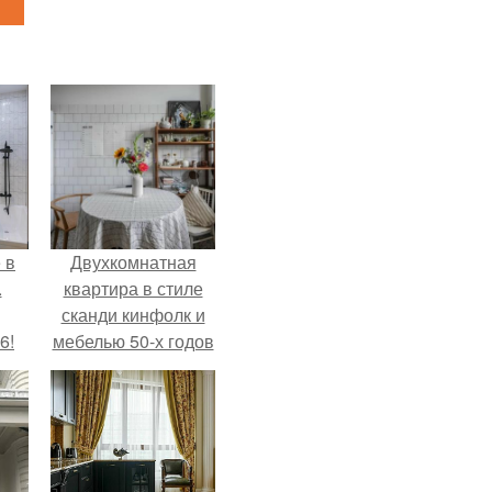
 в
Двухкомнатная
.
квартира в стиле
сканди кинфолк и
6!
мебелью 50-х годов
в высотке на
котельнической.