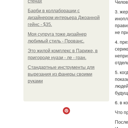
стенах
Челов
Барби в коллаборации с
3. же
дизайнером интерьера Джоанной
инопл
гейнс - $35.
прави
не пр
Моя супруга тоже дизайнер
любимый стиль - Прованс.
4. пр
серию
Это жилой комплекс в Париже, в
непри
пригороде нуази - ле - гран.
отдел
Стандартные инструменты для
5. ко
вырезания из фанеры своими
показ
руками
людей
будущ
6. в 
Что п
После