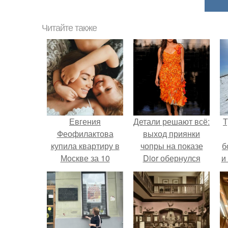
Читайте также
Евгения
Детали решают всё:
Т
Феофилактова
выход приянки
купила квартиру в
чопры на показе
б
Москве за 10
Dior обернулся
и
миллионов.
шквалом критики
из-за небрежного
пошива.