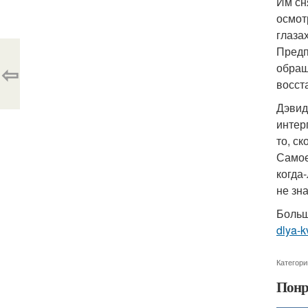
Им сн
осмот
глаза
Предп
⇦
обращ
восст
Дэвид
интер
то, с
Самое
когда
не зна
Больш
dlya-k
Категори
Понр