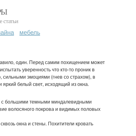
РЫ
е статьи
зайна
мебель
правило, один. Перед самим похищением может
 испытать уверенность что кто-то проник в
, сильными эмоциями (гнев со страхом), в
 яркий белый свет, исходящий из окна.
ова с большими темными миндалевидными
ствие волосяного покрова и видимых половых
квозь окна и стены. Похитители кровать