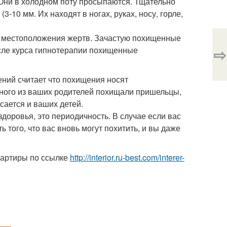
 Они в холодном поту просыпаются. Тщательно
-10 мм. Их находят в ногах, руках, носу, горле,
я местоположения жертв. Зачастую похищенные
⇨
сле курса гипнотерапии похищенные
ний считает что похищения носят
одного из ваших родителей похищали пришельцы,
сается и ваших детей.
доровья, это периодичность. В случае если вас
того, что вас вновь могут похитить, и вы даже
вартиры по ссылке
http://interior.ru-best.com/interer-