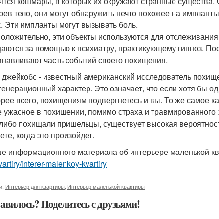
ятся кошмары, в которых их окружают странные существа.
рев тело, они могут обнаружить нечто похожее на импланты (3
х. Эти импланты могут вызывать боль.
оложительно, эти объекты используются для отслеживани
аются за помощью к психиатру, практикующему гипноз. По
анавливают часть событий своего похищения.
 джейкобс - известный американский исследователь похище
генерационный характер. Это означает, что если хотя бы 
корее всего, похищениям подвергнетесь и вы. То же самое ка
 ужасное в похищении, помимо страха и травмированного з
-либо похищали пришельцы, существует высокая вероятность 
ете, когда это произойдет.
е информационного материала об интерьере маленькой к
vartiry/interer-malenkoy-kvartiry
и:
Интерьер для квартиры
,
Интерьер маленькой квартиры
авилось? Поделитесь с друзьями!