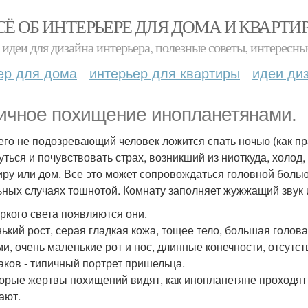
СЁ ОБ ИНТЕРЬЕРЕ ДЛЯ ДОМА И КВАРТИ
идеи для дизайна интерьера, полезные советы, интересны
ер для дома
интерьер для квартиры
идеи ди
ичное похищение инопланетянами.
чего не подозревающий человек ложится спать ночью (как 
уться и почувствовать страх, возникший из ниоткуда, холод,
иру или дом. Все это может сопровождаться головной болью
ьных случаях тошнотой. Комнату заполняет жужжащий звук и
яркого света появляются они.
ький рост, серая гладкая кожа, тощее тело, большая гол
ми, очень маленькие рот и нос, длинные конечности, отсут
аков - типичный портрет пришельца.
орые жертвы похищений видят, как инопланетяне проходят с
ают.