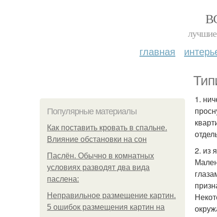
В
лучшие 
главная
интерь
Тип
1. ни
просн
Популярные материалы
кварт
Как поставить кровать в спальне.
отдел
Влияние обстановки на сон
2. из 
Паслён. Обычно в комнатных
Мален
условиях разводят два вида
глаза
паслена:
призн
Неправильное размещение картин.
Некот
5 ошибок размещения картин на
окруж