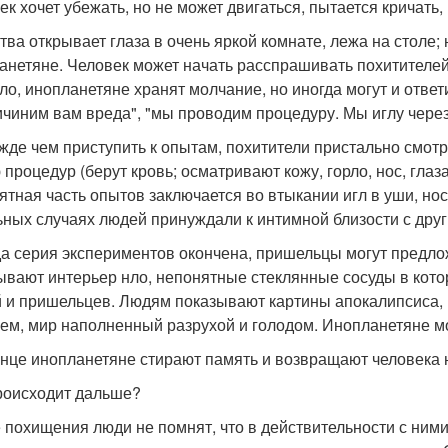
ек хочет убежать, но не может двигаться, пытается кричать, 
ртва открывает глаза в очень яркой комнате, лежа на столе
анетяне. Человек может начать расспрашивать похитителей: 
ло, инопланетяне хранят молчание, но иногда могут и ответи
ичиним вам вреда", "мы проводим процедуру. Мы иглу через 
ежде чем приступить к опытам, похитители пристально смот
 процедур (берут кровь; осматривают кожу, горло, нос, гла
ятная часть опытов заключается во втыкании игл в уши, нос
ьных случаях людей принуждали к интимной близости с др
гда серия экспериментов окончена, пришельцы могут предло
ывают интерьер нло, непонятные стеклянные сосуды в кот
 и пришельцев. Людям показывают картины апокалипсиса,
ем, мир наполненный разрухой и голодом. Инопланетяне мо
конце инопланетяне стирают память и возвращают человека
роисходит дальше?
 похищения люди не помнят, что в действительности с ними