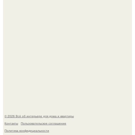
Привет всем дизайнерам интерьеров и не только!
"Проиллюстрированные Люди": Томас майландер
превратил солнечные ожоги в арт - объект.
© 2026 Всё об интерьере для дома и квартиры
Контакты
Пользовательское соглашение
Политика конфидециальности