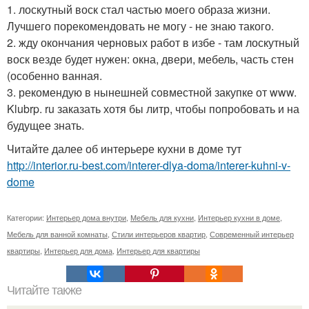
1. лоскутный воск стал частью моего образа жизни.
Лучшего порекомендовать не могу - не знаю такого.
2. жду окончания черновых работ в избе - там лоскутный
воск везде будет нужен: окна, двери, мебель, часть стен
(особенно ванная.
3. рекомендую в нынешней совместной закупке от www.
Klubrp. ru заказать хотя бы литр, чтобы попробовать и на
будущее знать.
Читайте далее об интерьере кухни в доме тут
http://interior.ru-best.com/interer-dlya-doma/interer-kuhni-v-
dome
Категории:
Интерьер дома внутри
,
Мебель для кухни
,
Интерьер кухни в доме
,
Мебель для ванной комнаты
,
Стили интерьеров квартир
,
Современный интерьер
квартиры
,
Интерьер для дома
,
Интерьер для квартиры
Читайте также