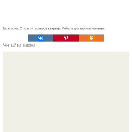
Категории:
Стили интерьеров квартир
,
Мебель для ванной комнаты
Читайте также
Шкаф угловой встроенный в спальню. Обзор угловых
шкафов для спальни, и фото существующих вариантов