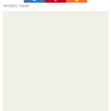
Читайте также
Сколько сохнут обои на флизелиновой основе после
поклейки. Когда высохнет клей?
Я не дизайнер интерьеров и никогда им не была.