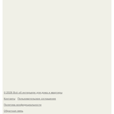
Откуда у дизайнера так много идей?
5 ошибок в планировке, из-за которых вы теряете метры.
© 2026 Всё об интерьере для дома и квартиры
Контакты
Пользовательское соглашение
Политика конфидециальности
Обратная связь