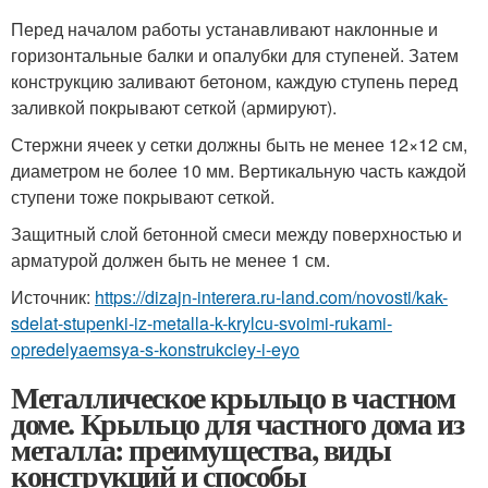
Перед началом работы устанавливают наклонные и
горизонтальные балки и опалубки для ступеней. Затем
конструкцию заливают бетоном, каждую ступень перед
заливкой покрывают сеткой (армируют).
Стержни ячеек у сетки должны быть не менее 12×12 см,
диаметром не более 10 мм. Вертикальную часть каждой
ступени тоже покрывают сеткой.
Защитный слой бетонной смеси между поверхностью и
арматурой должен быть не менее 1 см.
Источник:
https://dizajn-interera.ru-land.com/novosti/kak-
sdelat-stupenki-iz-metalla-k-krylcu-svoimi-rukami-
opredelyaemsya-s-konstrukciey-i-eyo
Металлическое крыльцо в частном
доме. Крыльцо для частного дома из
металла: преимущества, виды
конструкций и способы