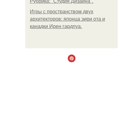
Рубрика: "Студия Дизайна".
Игры с пространством двух
архитекторов: японца эири ота и
канадки Ирен гардпуа.