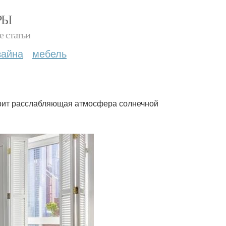
РЫ
е статьи
зайна
мебель
арит расслабляющая атмосфера солнечной