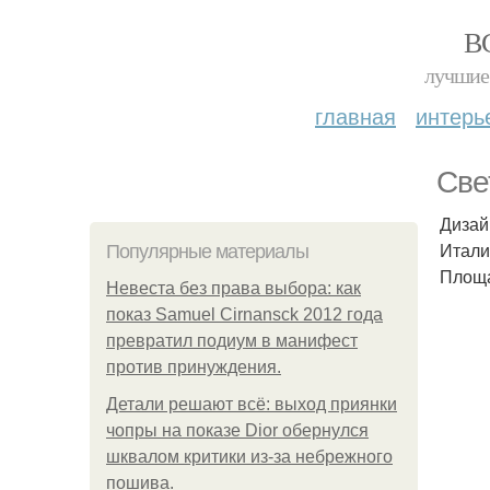
В
лучшие 
главная
интерь
Све
Дизай
Итали
Популярные материалы
Площа
Невеста без права выбора: как
показ Samuel Cirnansck 2012 года
превратил подиум в манифест
против принуждения.
Детали решают всё: выход приянки
чопры на показе Dior обернулся
шквалом критики из-за небрежного
пошива.