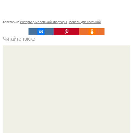
Категории:
Интерьер маленькой квартиры
,
Мебель для гостиной
Читайте также
Резьба по дереву в стиле барокко. Резьба по дереву:
стилистические направления и характерные узоры.