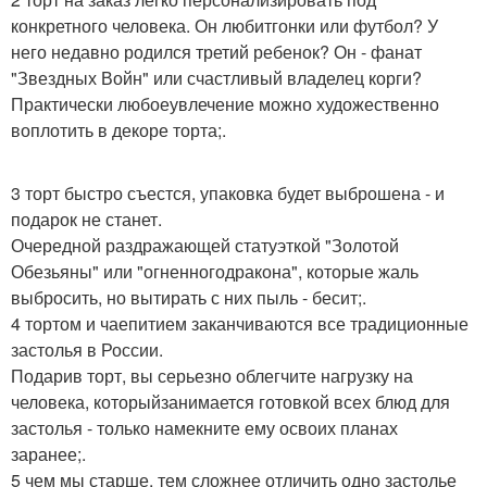
конкретного человека. Он любитгонки или футбол? У
него недавно родился третий ребенок? Он - фанат
"Звездных Войн" или счастливый владелец корги?
Практически любоеувлечение можно художественно
воплотить в декоре торта;.
3 торт быстро съестся, упаковка будет выброшена - и
подарок не станет.
Очередной раздражающей статуэткой "Золотой
Обезьяны" или "огненногодракона", которые жаль
выбросить, но вытирать с них пыль - бесит;.
4 тортом и чаепитием заканчиваются все традиционные
застолья в России.
Подарив торт, вы серьезно облегчите нагрузку на
человека, которыйзанимается готовкой всех блюд для
застолья - только намекните ему освоих планах
заранее;.
5 чем мы старше, тем сложнее отличить одно застолье