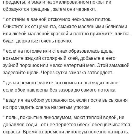
предметы, и эмали на эмалированном покрытии
образуются трещины, затем они чернеют.
* от стены в ванной отскочило несколько плиток.
Очистите их от цемента, смажьте масляными белилами
или любой масляной краской и плотно прижмите: плитка
будет держаться очень прочно.
* если на потолке или стенах образовалась щель,
возьмите жидкий столярный клей, добавьте в него
зубной порошок или мелко натертый мел. Этой замазкой
заделайте щели. Через сутки замазка затвердеет.
* делая ремонт, учтите, что комната выглядят выше,
если обои наклеены без зазора до самого потолка.
* вздутия на обоях устраняются, если после высыхания
их прогладить слегка нагретым утюгом.
* полы, покрытые линолеумом, моют теплой водой, не
добавляя соды - от нее теряется блеск, обесцвечивается
окраска. Время от времени линолеум полезно натирать.