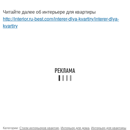
Читайте далее об интерьере для квартиры
http://interior.ru-best.com/interer-dlya-kvartiry/interer-dlya-
kvartiry
Категории:
Стили интерьеров квартир
,
Интерьер для дома
,
Интерьер для квартиры