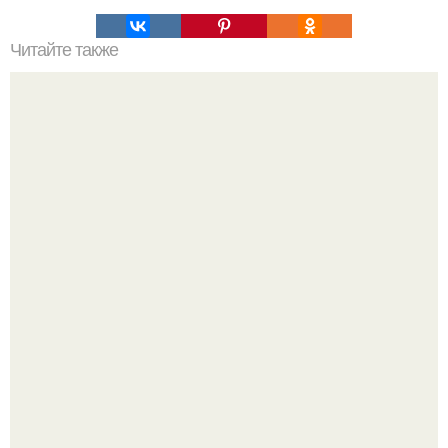
Читайте также
Абажур с бабочками своими руками.
В этом просторном пентхаусе с шестью спальнями