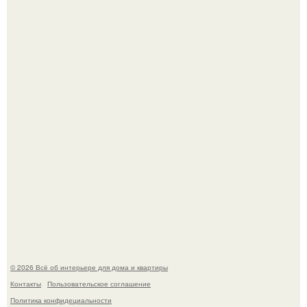
5 ошибок в планировке, из-за которых вы теряете метры.
"Проиллюстрированные Люди": Томас майландер
превратил солнечные ожоги в арт - объект.
© 2026 Всё об интерьере для дома и квартиры
Контакты
Пользовательское соглашение
Политика конфидециальности