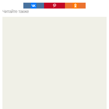
Читайте также
Советские мебельные стенки названия. Вещи века:
советские стенки 80-х.