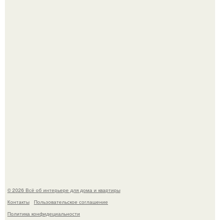
"Проиллюстрированные Люди": Томас майландер
превратил солнечные ожоги в арт - объект.
Эко - панно "Песочный Берег":
© 2026 Всё об интерьере для дома и квартиры
Контакты
Пользовательское соглашение
Политика конфидециальности