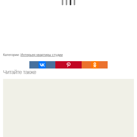
Категории:
Интерьер квартиры студии
Читайте также
Значение картина с волками. В том случае, если вы
любите вышивать, то наверняка задумывались о том,