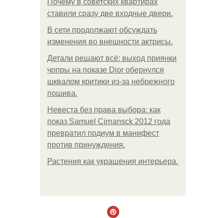
Почему в советских квартирах
ставили сразу две входные двери.
В сети продолжают обсуждать
изменения во внешности актрисы.
Детали решают всё: выход приянки
чопры на показе Dior обернулся
шквалом критики из-за небрежного
пошива.
Невеста без права выбора: как
показ Samuel Cirnansck 2012 года
превратил подиум в манифест
против принуждения.
Растения как украшения интерьера.