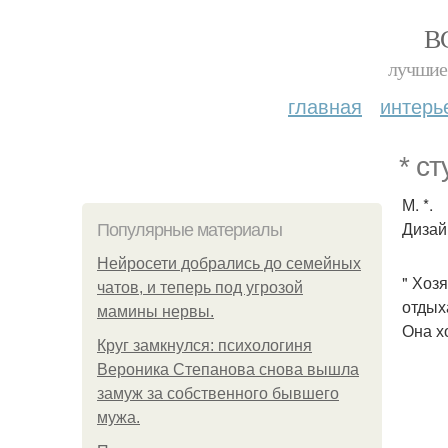
В
лучшие 
главная
интерь
* ст
М. *.
Дизай
Популярные материалы
Нейросети добрались до семейных
" Хоз
чатов, и теперь под угрозой
отдых
мамины нервы.
Она х
Круг замкнулся: психологиня
Вероника Степанова снова вышла
замуж за собственного бывшего
мужа.