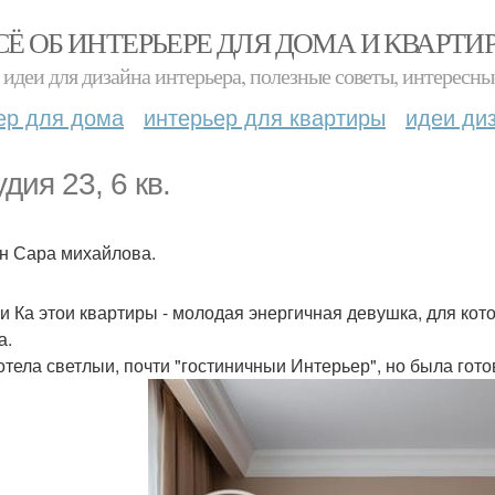
СЁ ОБ ИНТЕРЬЕРЕ ДЛЯ ДОМА И КВАРТИ
идеи для дизайна интерьера, полезные советы, интересны
ер для дома
интерьер для квартиры
идеи ди
удия 23, 6 кв.
н Сара михайлова.
яи Ка этои квартиры - молодая энергичная девушка, для ко
а.
отела светлыи, почти "гостиничныи Интерьер", но была го