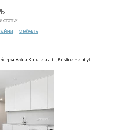
РЫ
е статьи
зайна
мебель
ры Vaida Kandratavi i t, Kristina Balai yt