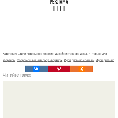
Категории:
Стили интерьеров квартир
,
Дизайн интерьера дома
,
Интерьер для
квартиры
,
Современный интерьер квартиры
,
Идеи дизайна спальни
,
Идеи дизайна
Читайте также